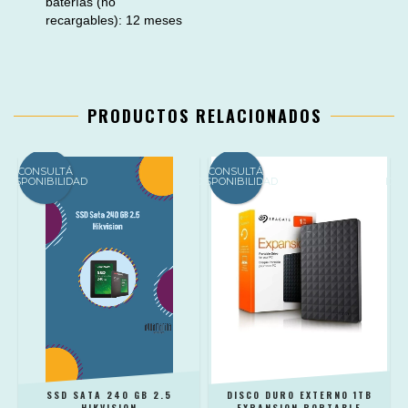
baterías (no
recargables):
12 meses
PRODUCTOS RELACIONADOS
CONSULTÁ
CONSULTÁ
C
DISPONIBILIDAD
DISPONIBILIDAD
DIS
0
SSD SATA 240 GB 2.5
DISCO DURO EXTERNO 1TB
HIKVISION
EXPANSION PORTABLE