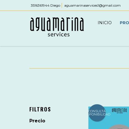
3516361944 Diego
aguamarinaservices1@gmail.com
INICIO
PR
FILTROS
CONSULTÁ
DISPONIBILIDAD
Precio