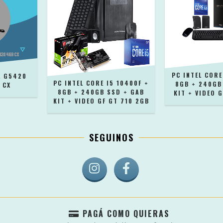
PC INTEL CORE
L G5420
PC INTEL CORE I5 10400F +
8GB + 240GB
 CX
8GB + 240GB SSD + GAB
KIT + VIDEO 
KIT + VIDEO GF GT 710 2GB
SEGUINOS
PAGÁ COMO QUIERAS