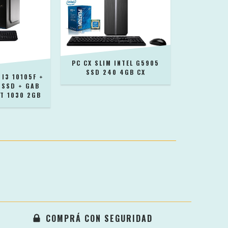
PC CX SLIM INTEL G5905
SSD 240 4GB CX
 I3 10105F +
 SSD + GAB
GT 1030 2GB
COMPRÁ CON SEGURIDAD